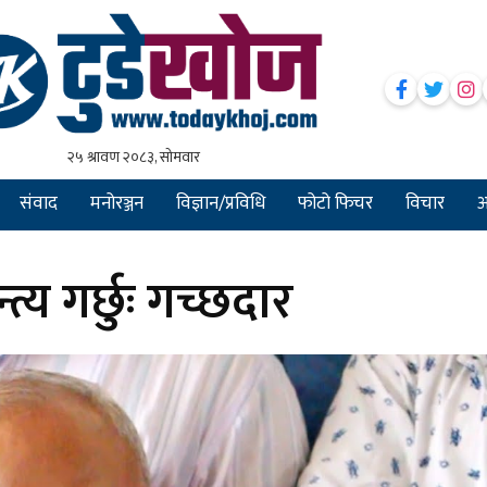
संवाद
मनोरञ्जन
विज्ञान/प्रविधि
फोटो फिचर
विचार
अन
त्य गर्छुः गच्छदार