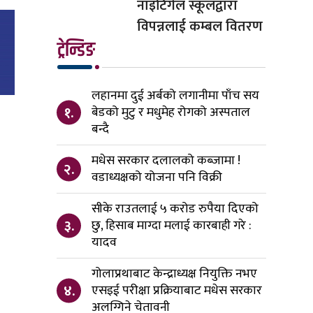
नाइटिंगेल स्कूलद्वारा
विपन्नलाई कम्बल वितरण
ट्रेन्डिङ
लहानमा दुई अर्बको लगानीमा पाँच सय
१.
बेडको मुटु र मधुमेह रोगको अस्पताल
बन्दै
मधेस सरकार दलालको कब्जामा !
२.
वडाध्यक्षको योजना पनि विक्री
सीके राउतलाई ५ करोड रुपैया दिएको
३.
छु, हिसाब माग्दा मलाई कारबाही गरे :
यादव
गोलाप्रथाबाट केन्द्राध्यक्ष नियुक्ति नभए
४.
एसइई परीक्षा प्रक्रियाबाट मधेस सरकार
अलग्गिने चेतावनी