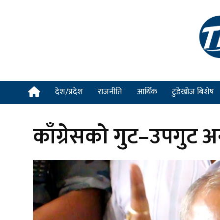
देश/प्रदेश
राजनीति
आर्थिक
टुडेखोज बिशेष
काँग्रेसको गुट–उपगुट अन्