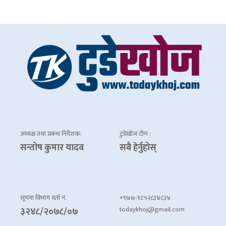
अध्यक्ष तथा प्रबन्ध निर्देशक:
टुडेखोज टीम :
सन्तोष कुमार यादव
सबै हेर्नुहोस्
सूचना विभाग दर्ता नं.
+९७७-९८५२८३४८३४
todaykhoj@gmail.com
३२४८/२०७८/०७