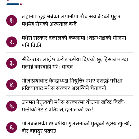
लहानमा दुई अर्बको लगानीमा पाँच सय बेडको मुटु र
१.
मधुमेह रोगको अस्पताल बन्दै
मधेस सरकार दलालको कब्जामा ! वडाध्यक्षको योजना
२.
पनि विक्री
सीके राउतलाई ५ करोड रुपैया दिएको छु, हिसाब माग्दा
३.
मलाई कारबाही गरे : यादव
गोलाप्रथाबाट केन्द्राध्यक्ष नियुक्ति नभए एसइई परीक्षा
४.
प्रक्रियाबाट मधेस सरकार अलग्गिने चेतावनी
जनमत नेतृत्वको मधेस सरकारमा योजना खरिद विक्री-
५.
मन्त्रीको रेट ८ प्रतिशत, दलालको २० !
गोलबजारकी १३ वर्षीया गुलसनाको मृत्यूको रहस्य खुल्यो,
६.
बीर बहादुर पक्राउ