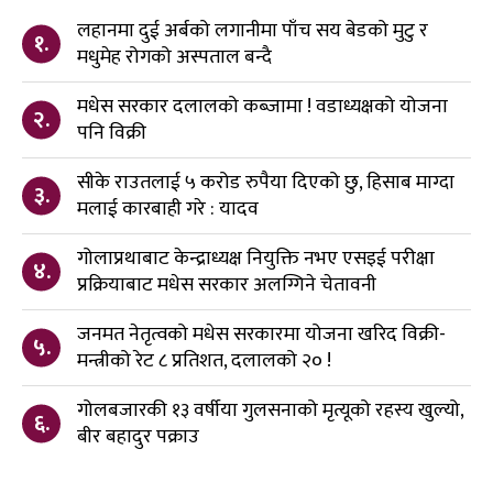
लहानमा दुई अर्बको लगानीमा पाँच सय बेडको मुटु र
१.
मधुमेह रोगको अस्पताल बन्दै
मधेस सरकार दलालको कब्जामा ! वडाध्यक्षको योजना
२.
पनि विक्री
सीके राउतलाई ५ करोड रुपैया दिएको छु, हिसाब माग्दा
३.
मलाई कारबाही गरे : यादव
गोलाप्रथाबाट केन्द्राध्यक्ष नियुक्ति नभए एसइई परीक्षा
४.
प्रक्रियाबाट मधेस सरकार अलग्गिने चेतावनी
जनमत नेतृत्वको मधेस सरकारमा योजना खरिद विक्री-
५.
मन्त्रीको रेट ८ प्रतिशत, दलालको २० !
गोलबजारकी १३ वर्षीया गुलसनाको मृत्यूको रहस्य खुल्यो,
६.
बीर बहादुर पक्राउ