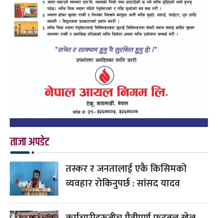
ताजा अपडेट
तस्कर र जनतालाई एकै किसिमको
व्यवहार रोकिनुपर्छ : सांसद यादव
कर्मचारीहरूबीच मैत्रीपूर्ण फुटबल खेल