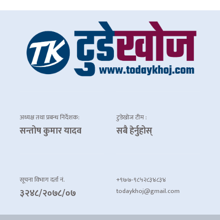
अध्यक्ष तथा प्रबन्ध निर्देशक:
टुडेखोज टीम :
सन्तोष कुमार यादव
सबै हेर्नुहोस्
सूचना विभाग दर्ता नं.
+९७७-९८५२८३४८३४
todaykhoj@gmail.com
३२४८/२०७८/०७