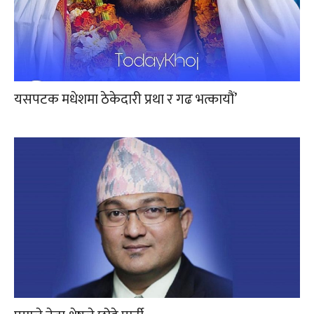
यसपटक मधेशमा ठेकेदारी प्रथा र गढ भत्कायौं’