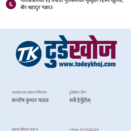
गोलबजारकी १३ वर्षीया गुलसनाको मृत्यूको रहस्य खुल्यो,
६.
बीर बहादुर पक्राउ
अध्यक्ष तथा प्रबन्ध निर्देशक:
टुडेखोज टीम :
सन्तोष कुमार यादव
सबै हेर्नुहोस्
सूचना विभाग दर्ता नं.
+९७७-९८५२८३४८३४