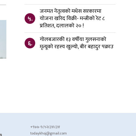
जनमत नेतृत्वको मधेस सरकारमा
५.
योजना खरिद विक्री- मन्त्रीको रेट ८
प्रतिशत, दलालको २० !
गोलबजारकी १३ वर्षीया गुलसनाको
६.
मृत्यूको रहस्य खुल्यो, बीर बहादुर पक्राउ
+९७७-९८५२८३४८३४
todaykhoj@gmail.com
७