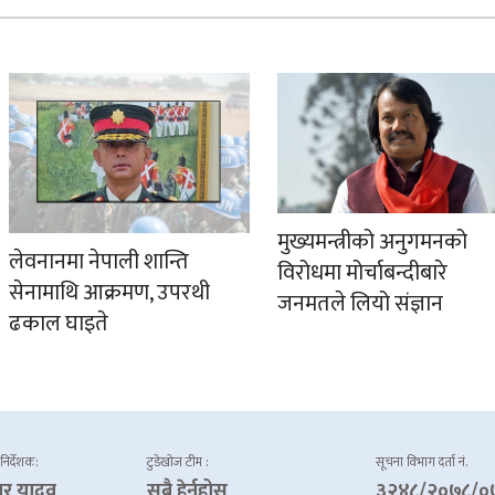
मुख्यमन्त्रीको अनुगमनको
लेवनानमा नेपाली शान्ति
विरोधमा मोर्चाबन्दीबारे
सेनामाथि आक्रमण, उपरथी
जनमतले लियो संज्ञान
ढकाल घाइते
 निर्देशक:
टुडेखोज टीम :
सूचना विभाग दर्ता नं.
ार यादव
सबै हेर्नुहोस्
३२४८/२०७८/०