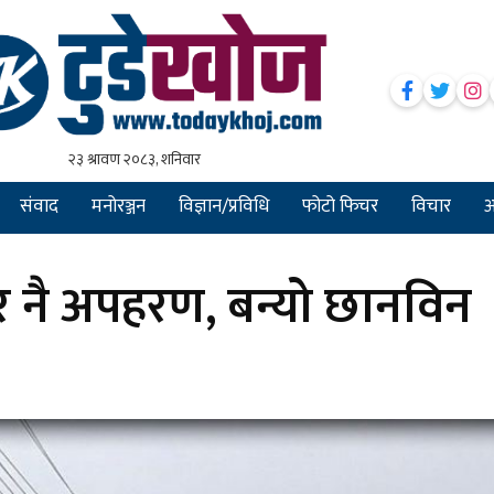
संवाद
मनोरञ्जन
विज्ञान/प्रविधि
फोटो फिचर
विचार
अन
र नै अपहरण, बन्यो छानविन