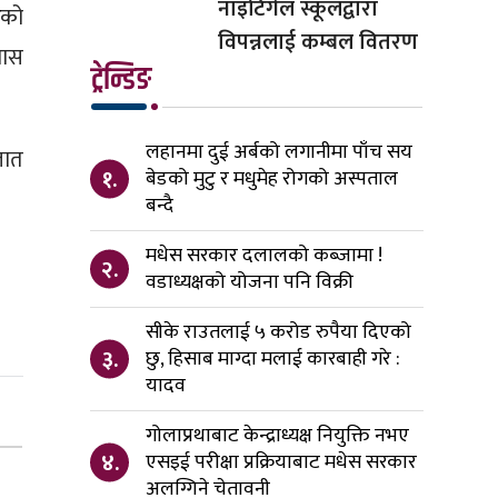
नाइटिंगेल स्कूलद्वारा
ेको
विपन्नलाई कम्बल वितरण
बास
ट्रेन्डिङ
लहानमा दुई अर्बको लगानीमा पाँच सय
ञात
१.
बेडको मुटु र मधुमेह रोगको अस्पताल
बन्दै
मधेस सरकार दलालको कब्जामा !
२.
वडाध्यक्षको योजना पनि विक्री
सीके राउतलाई ५ करोड रुपैया दिएको
३.
छु, हिसाब माग्दा मलाई कारबाही गरे :
यादव
गोलाप्रथाबाट केन्द्राध्यक्ष नियुक्ति नभए
४.
एसइई परीक्षा प्रक्रियाबाट मधेस सरकार
अलग्गिने चेतावनी