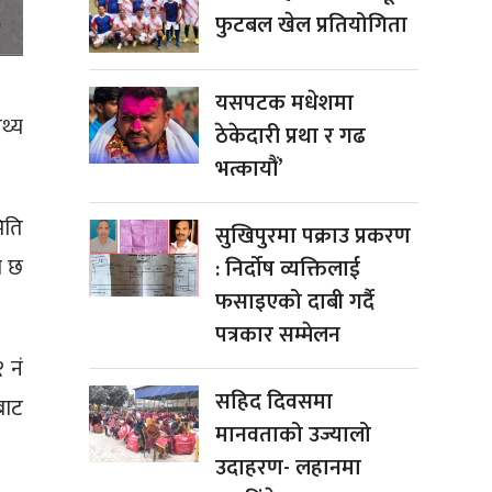
फुटबल खेल प्रतियोगिता
यसपटक मधेशमा
थ्य
ठेकेदारी प्रथा र गढ
भत्कायौं’
िति
सुखिपुरमा पक्राउ प्रकरण
ो छ
: निर्दोष व्यक्तिलाई
फसाइएको दाबी गर्दै
पत्रकार सम्मेलन
 नं
सहिद दिवसमा
बाट
मानवताको उज्यालो
उदाहरण- लहानमा