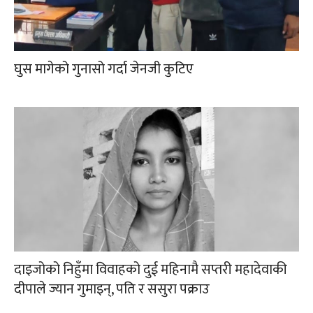
घुस मागेको गुनासो गर्दा जेनजी कुटिए
दाइजोको निहुँमा विवाहको दुई महिनामै सप्तरी महादेवाकी
दीपाले ज्यान गुमाइन्, पति र ससुरा पक्राउ