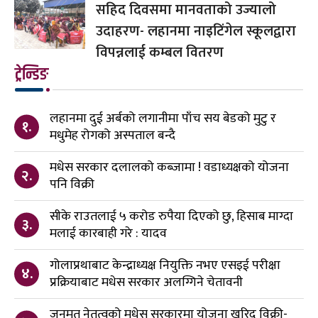
सहिद दिवसमा मानवताको उज्यालो
उदाहरण- लहानमा नाइटिंगेल स्कूलद्वारा
विपन्नलाई कम्बल वितरण
ट्रेन्डिङ
लहानमा दुई अर्बको लगानीमा पाँच सय बेडको मुटु र
१.
मधुमेह रोगको अस्पताल बन्दै
मधेस सरकार दलालको कब्जामा ! वडाध्यक्षको योजना
२.
पनि विक्री
सीके राउतलाई ५ करोड रुपैया दिएको छु, हिसाब माग्दा
३.
मलाई कारबाही गरे : यादव
गोलाप्रथाबाट केन्द्राध्यक्ष नियुक्ति नभए एसइई परीक्षा
४.
प्रक्रियाबाट मधेस सरकार अलग्गिने चेतावनी
जनमत नेतृत्वको मधेस सरकारमा योजना खरिद विक्री-