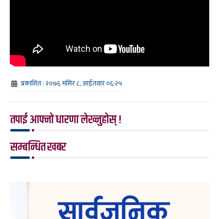
प्रकाशित : २०७६ मंसिर ८, आईतवार ०६:२५
तपाई आफ्नो धारणा लेख्नुहोस् !
सम्बन्धित खबर