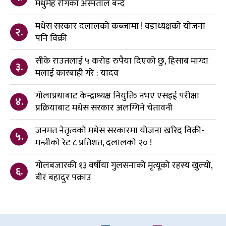
मधुमेह रोगको अस्पताल बन्दै
मधेस सरकार दलालको कब्जामा ! वडाध्यक्षको योजना
२.
पनि विक्री
सीके राउतलाई ५ करोड रुपैया दिएको छु, हिसाब माग्दा
३.
मलाई कारबाही गरे : यादव
गोलाप्रथाबाट केन्द्राध्यक्ष नियुक्ति नभए एसइई परीक्षा
४.
प्रक्रियाबाट मधेस सरकार अलग्गिने चेतावनी
जनमत नेतृत्वको मधेस सरकारमा योजना खरिद विक्री-
५.
मन्त्रीको रेट ८ प्रतिशत, दलालको २० !
गोलबजारकी १३ वर्षीया गुलसनाको मृत्यूको रहस्य खुल्यो,
६.
बीर बहादुर पक्राउ