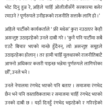
भोट दिनु हुन्न रे, अहिले चाहिँ ओलीजीसँगै सरकारमा बसेर
रमाउने ? पूर्णरुपले उनीहरूको राजनीति सत्ताकै लागि हो ।’
अहिले पार्टीको कार्यकर्ताले ‘ फ्री मधेस’ कुरा नउठाएर केही
असन्तुष्ट उठाइरहेको उनले दाबी गरे । ‘कुनै पनि पार्टीमा सबै
एउटै बिचार भएको मान्छे हुँदैनन्, त्यो असन्तुष्ट समूहले
उठाइरहेका होलान् । तर हामी चाहिँ मूलधारको राजनीतिबाटै
आफ्नो अधिकार कसरी पाइन्छ भन्नेमा पुर्णरुपले लागिपरेका
छौँ’, उनले भने ।
उनले नेपालमा रंगभेद भएकाे पनि बताए । समाजमा रंगभेद
छैन भने पनि वस्ताविकतामा र समाजमा चाहिँ रंगभेद भएकाे
उनकाे दाबी छ । यहाँ दिनहुँ रंगभेद भइरहेकाे र गरिरहेकाे