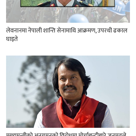
लेवनानमा नेपाली शान्ति सेनामाथि आक्रमण, उपरथी ढकाल
घाइते
मुख्यमन्त्रीको अनुगमनको विरोधमा मोर्चाबन्दीबारे जनमतले