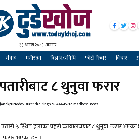
संवाद
मनोरञ्जन
विज्ञान/प्रविधि
फोटो फिचर
विचार
अन
तारीबाट ८ थुनुवा फरार
र पतारी ५ स्थित ईलाका प्रहरी कार्यालयबाट ८ थुनुवा फरार भएका 
वा फरार भएका हुन् ।