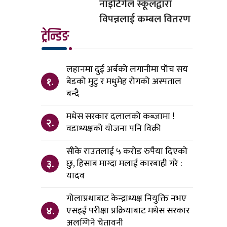
नाइटिंगेल स्कूलद्वारा
विपन्नलाई कम्बल वितरण
ट्रेन्डिङ
लहानमा दुई अर्बको लगानीमा पाँच सय
१.
बेडको मुटु र मधुमेह रोगको अस्पताल
बन्दै
मधेस सरकार दलालको कब्जामा !
२.
वडाध्यक्षको योजना पनि विक्री
सीके राउतलाई ५ करोड रुपैया दिएको
३.
छु, हिसाब माग्दा मलाई कारबाही गरे :
यादव
गोलाप्रथाबाट केन्द्राध्यक्ष नियुक्ति नभए
४.
एसइई परीक्षा प्रक्रियाबाट मधेस सरकार
अलग्गिने चेतावनी