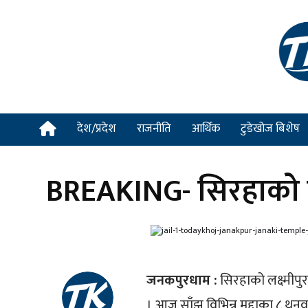
देश/प्रदेश
राजनीति
आर्थिक
टुडेखोज बिशेष
BREAKING- सिरहाको प
जनकपुरधाम :
सिरहाको लक्ष्मीपु
। आज साँझ विभिन्न मुद्दाका ८ थुनु