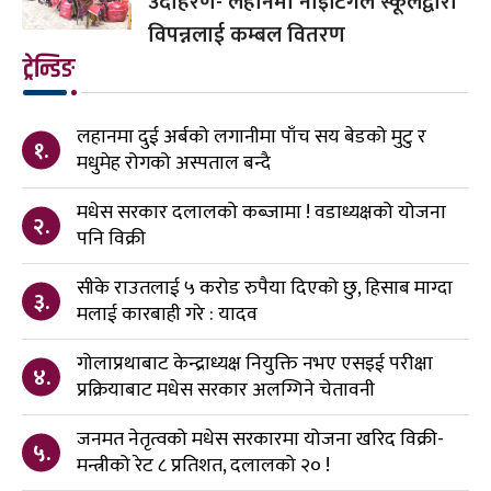
उदाहरण- लहानमा नाइटिंगेल स्कूलद्वारा
विपन्नलाई कम्बल वितरण
ट्रेन्डिङ
लहानमा दुई अर्बको लगानीमा पाँच सय बेडको मुटु र
१.
मधुमेह रोगको अस्पताल बन्दै
मधेस सरकार दलालको कब्जामा ! वडाध्यक्षको योजना
२.
पनि विक्री
सीके राउतलाई ५ करोड रुपैया दिएको छु, हिसाब माग्दा
३.
मलाई कारबाही गरे : यादव
गोलाप्रथाबाट केन्द्राध्यक्ष नियुक्ति नभए एसइई परीक्षा
४.
प्रक्रियाबाट मधेस सरकार अलग्गिने चेतावनी
जनमत नेतृत्वको मधेस सरकारमा योजना खरिद विक्री-
५.
मन्त्रीको रेट ८ प्रतिशत, दलालको २० !