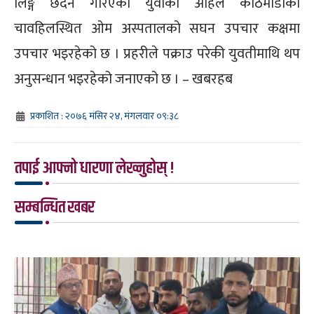
लिङ्ग छेदन गरिएका युवाको अहिले काठमाडौंको
चावहिलस्थित ओम अस्पतालको सघन उपचार कक्षमा
उपचार भइरहेको छ । प्रहरीले पक्राउ परेकी युवतीमाथि थप
अनुसन्धान भइरहेको जनाएको छ । – खबरहब
प्रकाशित : २०७६ मंसिर २४, मंगलवार ०९:३८
तपाई आफ्नो धारणा लेख्नुहोस् !
सम्बन्धित खबर