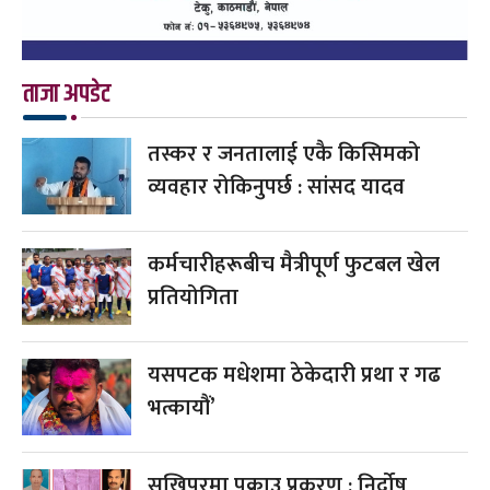
ताजा अपडेट
तस्कर र जनतालाई एकै किसिमको
व्यवहार रोकिनुपर्छ : सांसद यादव
कर्मचारीहरूबीच मैत्रीपूर्ण फुटबल खेल
प्रतियोगिता
यसपटक मधेशमा ठेकेदारी प्रथा र गढ
भत्कायौं’
सुखिपुरमा पक्राउ प्रकरण : निर्दोष