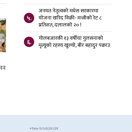
जनमत नेतृत्वको मधेस सरकारमा
५.
योजना खरिद विक्री- मन्त्रीको रेट ८
प्रतिशत, दलालको २० !
गोलबजारकी १३ वर्षीया गुलसनाको
६.
मृत्यूको रहस्य खुल्यो, बीर बहादुर पक्राउ
खनन
+९७७-९८५२८३४८३४