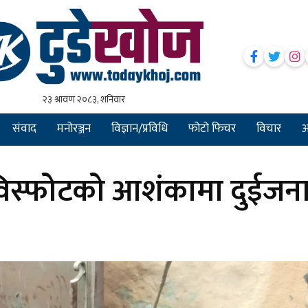
संवाद
मनोरञ्जन
विज्ञान/प्रविधि
फोटो फिचर
विचार
अन
विस्फोटको आशंकामा दुईजन