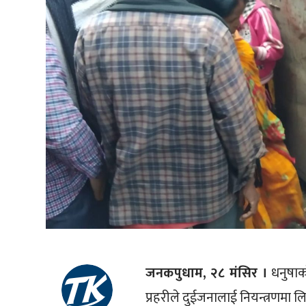
जनकपुधाम, २८ मंसिर ।
धनुषाक
प्रहरीले दुईजनालाई नियन्त्रणमा 