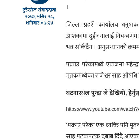
।
टुडेखोज संवाददाता
२०७६ मंसिर २८,
शनिबार ०७:२४
जिल्ला प्रहरी कार्यालय धनुषा
आशंकामा दुईजनालाई नियन्त्रणमा 
भन्न सकिँदैन । अनुसन्धानको क्रमम
पक्राउ परेकामध्ये एकजना महेन्
मृतकमध्येका राजेश्वर साह औषधि
घटनास्थल पुग्दा जे देखियो, हेर्नु
https://www.youtube.com/watc
‘पक्राउ परेका एक व्यक्ति पनि मृ
साह पटकपटक दबाब दिँदै आएका थ