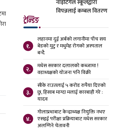
नाइटिंगेल स्कूलद्वारा
विपन्नलाई कम्बल वितरण
टमा
ट्रेन्डिङ
ोरा
लहानमा दुई अर्बको लगानीमा पाँच सय
१.
बेडको मुटु र मधुमेह रोगको अस्पताल
बन्दै
मधेस सरकार दलालको कब्जामा !
२.
वडाध्यक्षको योजना पनि विक्री
सीके राउतलाई ५ करोड रुपैया दिएको
३.
छु, हिसाब माग्दा मलाई कारबाही गरे :
यादव
गोलाप्रथाबाट केन्द्राध्यक्ष नियुक्ति नभए
४.
एसइई परीक्षा प्रक्रियाबाट मधेस सरकार
अलग्गिने चेतावनी