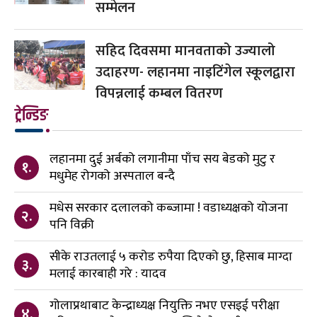
सम्मेलन
सहिद दिवसमा मानवताको उज्यालो
उदाहरण- लहानमा नाइटिंगेल स्कूलद्वारा
विपन्नलाई कम्बल वितरण
ट्रेन्डिङ
लहानमा दुई अर्बको लगानीमा पाँच सय बेडको मुटु र
१.
मधुमेह रोगको अस्पताल बन्दै
मधेस सरकार दलालको कब्जामा ! वडाध्यक्षको योजना
२.
पनि विक्री
सीके राउतलाई ५ करोड रुपैया दिएको छु, हिसाब माग्दा
३.
मलाई कारबाही गरे : यादव
गोलाप्रथाबाट केन्द्राध्यक्ष नियुक्ति नभए एसइई परीक्षा
४.