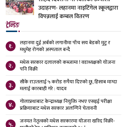
उदाहरण- लहानमा नाइटिंगेल स्कूलद्वारा
विपन्नलाई कम्बल वितरण
ट्रेन्डिङ
लहानमा दुई अर्बको लगानीमा पाँच सय बेडको मुटु र
१.
मधुमेह रोगको अस्पताल बन्दै
मधेस सरकार दलालको कब्जामा ! वडाध्यक्षको योजना
२.
पनि विक्री
सीके राउतलाई ५ करोड रुपैया दिएको छु, हिसाब माग्दा
३.
मलाई कारबाही गरे : यादव
गोलाप्रथाबाट केन्द्राध्यक्ष नियुक्ति नभए एसइई परीक्षा
४.
प्रक्रियाबाट मधेस सरकार अलग्गिने चेतावनी
जनमत नेतृत्वको मधेस सरकारमा योजना खरिद विक्री-
५.