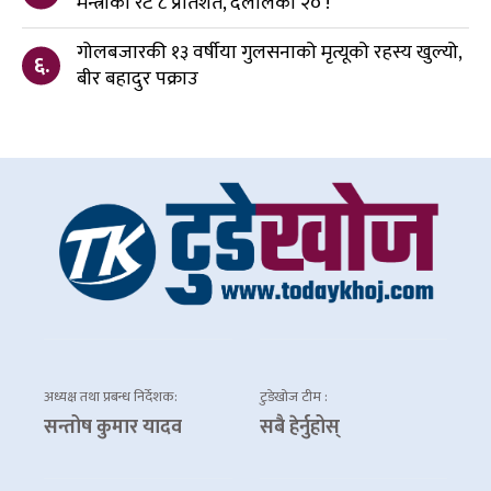
मन्त्रीको रेट ८ प्रतिशत, दलालको २० !
गोलबजारकी १३ वर्षीया गुलसनाको मृत्यूको रहस्य खुल्यो,
६.
बीर बहादुर पक्राउ
अध्यक्ष तथा प्रबन्ध निर्देशक:
टुडेखोज टीम :
सन्तोष कुमार यादव
सबै हेर्नुहोस्