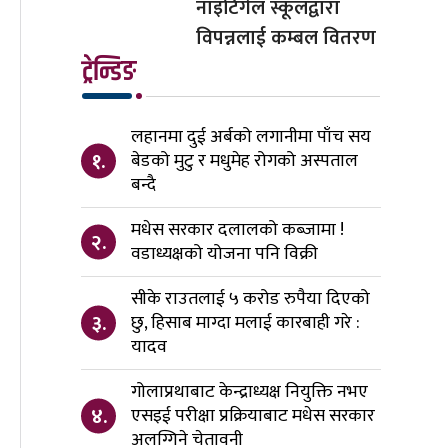
नाइटिंगेल स्कूलद्वारा
विपन्नलाई कम्बल वितरण
ट्रेन्डिङ
लहानमा दुई अर्बको लगानीमा पाँच सय
१.
बेडको मुटु र मधुमेह रोगको अस्पताल
बन्दै
मधेस सरकार दलालको कब्जामा !
२.
वडाध्यक्षको योजना पनि विक्री
सीके राउतलाई ५ करोड रुपैया दिएको
३.
छु, हिसाब माग्दा मलाई कारबाही गरे :
यादव
गोलाप्रथाबाट केन्द्राध्यक्ष नियुक्ति नभए
४.
एसइई परीक्षा प्रक्रियाबाट मधेस सरकार
अलग्गिने चेतावनी