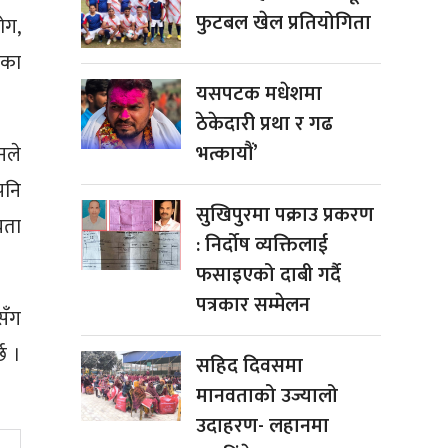
फुटबल खेल प्रतियोगिता
ोग,
ंका
यसपटक मधेशमा
ठेकेदारी प्रथा र गढ
भत्कायौं’
नले
पनि
सुखिपुरमा पक्राउ प्रकरण
यता
: निर्दोष व्यक्तिलाई
फसाइएको दाबी गर्दै
पत्रकार सम्मेलन
सँग
छ ।
सहिद दिवसमा
मानवताको उज्यालो
उदाहरण- लहानमा