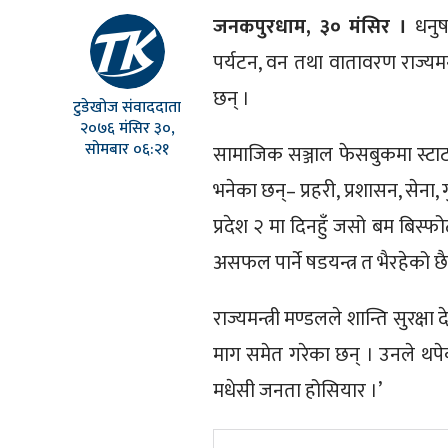
जनकपुरधाम, ३० मंसिर ।
धनुषा
पर्यटन, वन तथा वातावरण राज्यमन्
छन् ।
टुडेखोज संवाददाता
२०७६ मंसिर ३०,
सोमबार ०६:२१
सामाजिक सञ्जाल फेसबुकमा स्टाटस 
भनेका छन्– प्रहरी, प्रशासन, सेना,
प्रदेश २ मा दिनहुँ जसो बम बिस्
असफल पार्ने षडयन्त्र त भैरहेको छ
राज्यमन्त्री मण्डलले शान्ति सुरक
माग समेत गरेका छन् । उनले थपेका
मधेसी जनता होसियार ।’