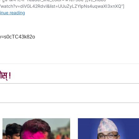
?v=s0cTC43k82o
स् !