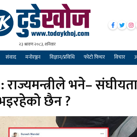
संवाद
मनोरञ्जन
विज्ञान/प्रविधि
फोटो फिचर
विचार
अन
: राज्यमन्त्रीले भने– संघीयत
 भइरहेको छैन ?