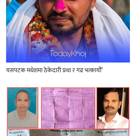
यसपटक मधेशमा ठेकेदारी प्रथा र गढ भत्कायौं’