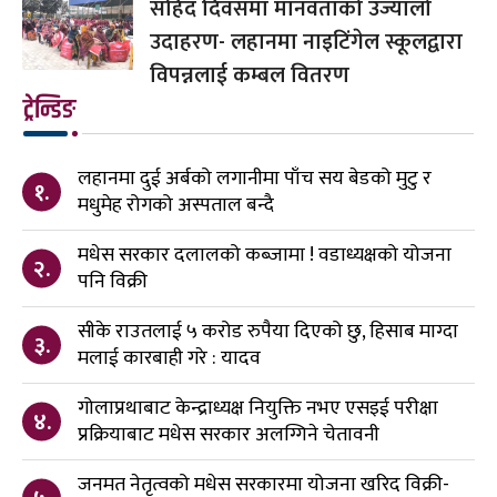
सहिद दिवसमा मानवताको उज्यालो
उदाहरण- लहानमा नाइटिंगेल स्कूलद्वारा
विपन्नलाई कम्बल वितरण
ट्रेन्डिङ
लहानमा दुई अर्बको लगानीमा पाँच सय बेडको मुटु र
१.
मधुमेह रोगको अस्पताल बन्दै
मधेस सरकार दलालको कब्जामा ! वडाध्यक्षको योजना
२.
पनि विक्री
सीके राउतलाई ५ करोड रुपैया दिएको छु, हिसाब माग्दा
३.
मलाई कारबाही गरे : यादव
गोलाप्रथाबाट केन्द्राध्यक्ष नियुक्ति नभए एसइई परीक्षा
४.
प्रक्रियाबाट मधेस सरकार अलग्गिने चेतावनी
जनमत नेतृत्वको मधेस सरकारमा योजना खरिद विक्री-