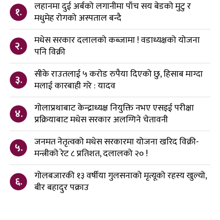
लहानमा दुई अर्बको लगानीमा पाँच सय बेडको मुटु र
१.
मधुमेह रोगको अस्पताल बन्दै
मधेस सरकार दलालको कब्जामा ! वडाध्यक्षको योजना
२.
पनि विक्री
सीके राउतलाई ५ करोड रुपैया दिएको छु, हिसाब माग्दा
३.
मलाई कारबाही गरे : यादव
गोलाप्रथाबाट केन्द्राध्यक्ष नियुक्ति नभए एसइई परीक्षा
४.
प्रक्रियाबाट मधेस सरकार अलग्गिने चेतावनी
जनमत नेतृत्वको मधेस सरकारमा योजना खरिद विक्री-
५.
मन्त्रीको रेट ८ प्रतिशत, दलालको २० !
गोलबजारकी १३ वर्षीया गुलसनाको मृत्यूको रहस्य खुल्यो,
६.
बीर बहादुर पक्राउ