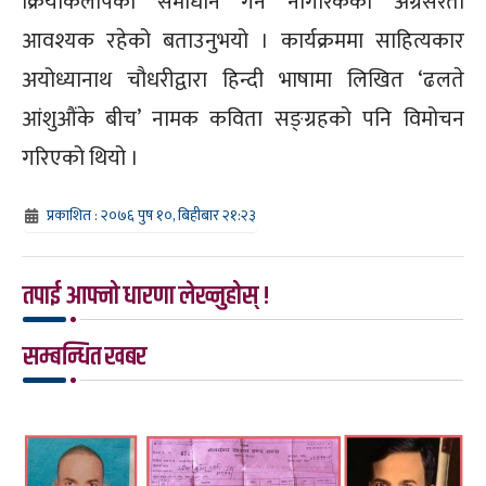
क्रियाकलापको समाधान गर्न नागरिकको अग्रसरता
आवश्यक रहेको बताउनुभयो । कार्यक्रममा साहित्यकार
अयोध्यानाथ चौधरीद्वारा हिन्दी भाषामा लिखित ‘ढलते
आंशुऔंके बीच’ नामक कविता सङ्ग्रहको पनि विमोचन
गरिएको थियो ।
प्रकाशित : २०७६ पुष १०, बिहीबार २१:२३
तपाई आफ्नो धारणा लेख्नुहोस् !
सम्बन्धित खबर