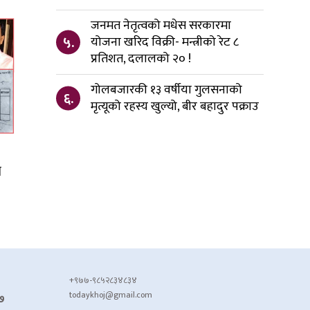
जनमत नेतृत्वको मधेस सरकारमा
५.
योजना खरिद विक्री- मन्त्रीको रेट ८
प्रतिशत, दलालको २० !
गोलबजारकी १३ वर्षीया गुलसनाको
६.
मृत्यूको रहस्य खुल्यो, बीर बहादुर पक्राउ
ो
+९७७-९८५२८३४८३४
todaykhoj@gmail.com
७