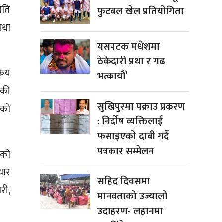
िति
फुटबल खेल प्रतियोगिता
तथा
यसपटक मधेशमा
ठेकेदारी प्रथा र गढ
रिय
भत्कायौं’
नकी
सुखिपुरमा पक्राउ प्रकरण
सको
: निर्दोष व्यक्तिलाई
फसाइएको दाबी गर्दै
पत्रकार सम्मेलन
ेको
धार
सहिद दिवसमा
री,
मानवताको उज्यालो
उदाहरण- लहानमा