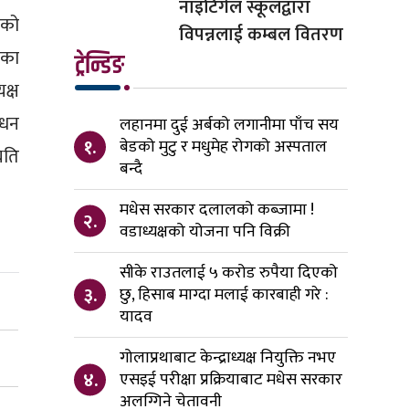
नाइटिंगेल स्कूलद्वारा
यको
विपन्नलाई कम्बल वितरण
गका
ट्रेन्डिङ
क्ष
ोधन
लहानमा दुई अर्बको लगानीमा पाँच सय
१.
बेडको मुटु र मधुमेह रोगको अस्पताल
िति
बन्दै
मधेस सरकार दलालको कब्जामा !
२.
वडाध्यक्षको योजना पनि विक्री
सीके राउतलाई ५ करोड रुपैया दिएको
३.
छु, हिसाब माग्दा मलाई कारबाही गरे :
यादव
गोलाप्रथाबाट केन्द्राध्यक्ष नियुक्ति नभए
४.
एसइई परीक्षा प्रक्रियाबाट मधेस सरकार
अलग्गिने चेतावनी