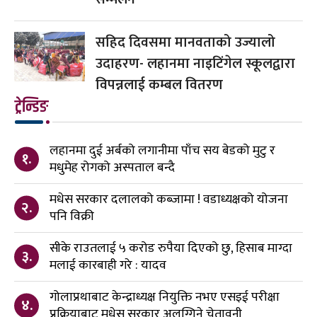
सहिद दिवसमा मानवताको उज्यालो
उदाहरण- लहानमा नाइटिंगेल स्कूलद्वारा
विपन्नलाई कम्बल वितरण
ट्रेन्डिङ
लहानमा दुई अर्बको लगानीमा पाँच सय बेडको मुटु र
१.
मधुमेह रोगको अस्पताल बन्दै
मधेस सरकार दलालको कब्जामा ! वडाध्यक्षको योजना
२.
पनि विक्री
सीके राउतलाई ५ करोड रुपैया दिएको छु, हिसाब माग्दा
३.
मलाई कारबाही गरे : यादव
गोलाप्रथाबाट केन्द्राध्यक्ष नियुक्ति नभए एसइई परीक्षा
४.
प्रक्रियाबाट मधेस सरकार अलग्गिने चेतावनी