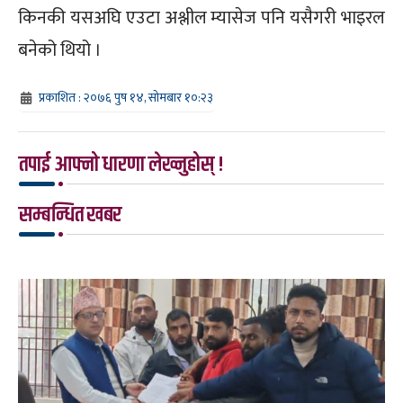
किनकी यसअघि एउटा अश्लील म्यासेज पनि यसैगरी भाइरल
बनेको थियो ।
प्रकाशित : २०७६ पुष १४, सोमबार १०:२३
तपाई आफ्नो धारणा लेख्नुहोस् !
सम्बन्धित खबर