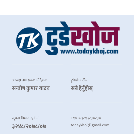
अध्यक्ष तथा प्रबन्ध निर्देशक:
टुडेखोज टीम :
सन्तोष कुमार यादव
सबै हेर्नुहोस्
सूचना विभाग दर्ता नं.
+९७७-९८५२८३४८३४
todaykhoj@gmail.com
३२४८/२०७८/०७