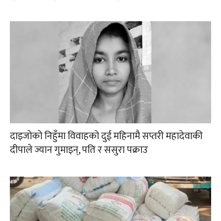
दाइजोको निहुँमा विवाहको दुई महिनामै सप्तरी महादेवाकी
दीपाले ज्यान गुमाइन्, पति र ससुरा पक्राउ