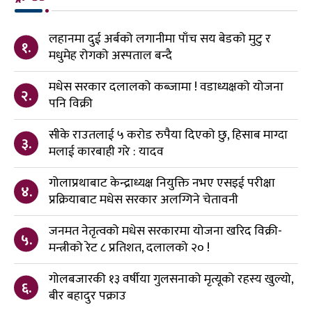
लहानमा दुई अर्बको लगानीमा पाँच सय बेडको मुटु र
१.
मधुमेह रोगको अस्पताल बन्दै
मधेस सरकार दलालको कब्जामा ! वडाध्यक्षको योजना
२.
पनि विक्री
सीके राउतलाई ५ करोड रुपैया दिएको छु, हिसाब माग्दा
३.
मलाई कारबाही गरे : यादव
गोलाप्रथाबाट केन्द्राध्यक्ष नियुक्ति नभए एसइई परीक्षा
४.
प्रक्रियाबाट मधेस सरकार अलग्गिने चेतावनी
जनमत नेतृत्वको मधेस सरकारमा योजना खरिद विक्री-
५.
मन्त्रीको रेट ८ प्रतिशत, दलालको २० !
गोलबजारकी १३ वर्षीया गुलसनाको मृत्यूको रहस्य खुल्यो,
६.
बीर बहादुर पक्राउ