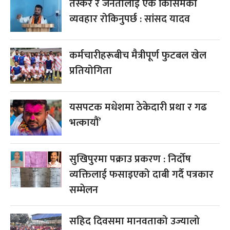
तस्कर र जनतालाई एकै किसिमको
व्यवहार रोकिनुपर्छ : सांसद यादव
कर्मचारीहरूबीच मैत्रीपूर्ण फुटबल खेल
प्रतियोगिता
यसपटक मधेशमा ठेकेदारी प्रथा र गढ
भत्कायौं’
सुखिपुरमा पक्राउ प्रकरण : निर्दोष
व्यक्तिलाई फसाइएको दाबी गर्दै पत्रकार
सम्मेलन
सहिद दिवसमा मानवताको उज्यालो