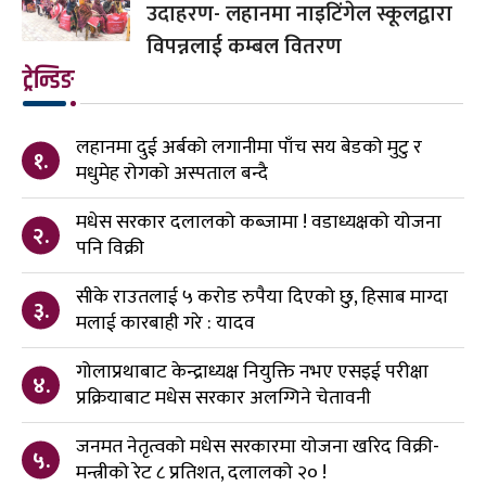
उदाहरण- लहानमा नाइटिंगेल स्कूलद्वारा
विपन्नलाई कम्बल वितरण
ट्रेन्डिङ
लहानमा दुई अर्बको लगानीमा पाँच सय बेडको मुटु र
१.
मधुमेह रोगको अस्पताल बन्दै
मधेस सरकार दलालको कब्जामा ! वडाध्यक्षको योजना
२.
पनि विक्री
सीके राउतलाई ५ करोड रुपैया दिएको छु, हिसाब माग्दा
३.
मलाई कारबाही गरे : यादव
गोलाप्रथाबाट केन्द्राध्यक्ष नियुक्ति नभए एसइई परीक्षा
४.
प्रक्रियाबाट मधेस सरकार अलग्गिने चेतावनी
जनमत नेतृत्वको मधेस सरकारमा योजना खरिद विक्री-
५.
मन्त्रीको रेट ८ प्रतिशत, दलालको २० !