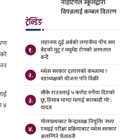
नाइटिंगेल स्कूलद्वारा
विपन्नलाई कम्बल वितरण
ट्रेन्डिङ
लहानमा दुई अर्बको लगानीमा पाँच सय
वरण
१.
बेडको मुटु र मधुमेह रोगको अस्पताल
ाको
बन्दै
खनन
मधेस सरकार दलालको कब्जामा !
२.
वडाध्यक्षको योजना पनि विक्री
सीके राउतलाई ५ करोड रुपैया दिएको
लाई
३.
छु, हिसाब माग्दा मलाई कारबाही गरे :
ा ४
यादव
गोलाप्रथाबाट केन्द्राध्यक्ष नियुक्ति नभए
४.
एसइई परीक्षा प्रक्रियाबाट मधेस सरकार
अलग्गिने चेतावनी