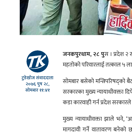
जनकपुरधाम, २८ पु
स । प्रदेश २
महतोकाे परिवारलाई तत्काल ५ ला
टुडेखोज संवाददाता
साेमबार बसेकाे मन्त्रिपरिषद्‌का
२०७६ पुष २८,
सोमबार ११:४१
सरकारका मुख्य न्यायाधीवक्ता दिप
कडा कारवाही गर्न प्रदेश सरकार
मुख्य न्यायाधीवक्ता झाले भने, ‘
मागदावी गर्ने वातावरण बनेको छ।