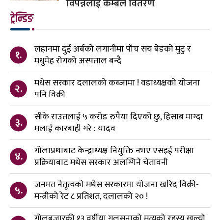
विपन्नलाई कम्बल वितरण
ट्रेन्डिङ
लहानमा दुई अर्बको लगानीमा पाँच सय बेडको मुटु र
१.
मधुमेह रोगको अस्पताल बन्दै
मधेस सरकार दलालको कब्जामा ! वडाध्यक्षको योजना
२.
पनि विक्री
सीके राउतलाई ५ करोड रुपैया दिएको छु, हिसाब माग्दा
३.
मलाई कारबाही गरे : यादव
गोलाप्रथाबाट केन्द्राध्यक्ष नियुक्ति नभए एसइई परीक्षा
४.
प्रक्रियाबाट मधेस सरकार अलग्गिने चेतावनी
जनमत नेतृत्वको मधेस सरकारमा योजना खरिद विक्री-
५.
मन्त्रीको रेट ८ प्रतिशत, दलालको २० !
गोलबजारकी १३ वर्षीया गुलसनाको मृत्यूको रहस्य खुल्यो,