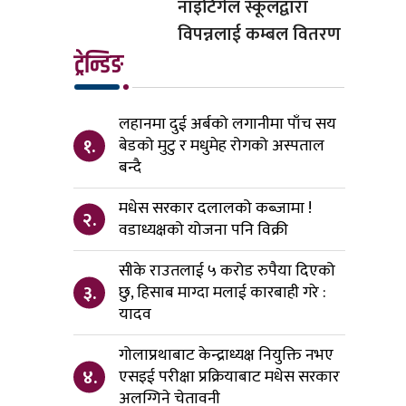
नाइटिंगेल स्कूलद्वारा
विपन्नलाई कम्बल वितरण
ट्रेन्डिङ
लहानमा दुई अर्बको लगानीमा पाँच सय
१.
बेडको मुटु र मधुमेह रोगको अस्पताल
बन्दै
मधेस सरकार दलालको कब्जामा !
२.
वडाध्यक्षको योजना पनि विक्री
सीके राउतलाई ५ करोड रुपैया दिएको
३.
छु, हिसाब माग्दा मलाई कारबाही गरे :
यादव
गोलाप्रथाबाट केन्द्राध्यक्ष नियुक्ति नभए
४.
एसइई परीक्षा प्रक्रियाबाट मधेस सरकार
अलग्गिने चेतावनी