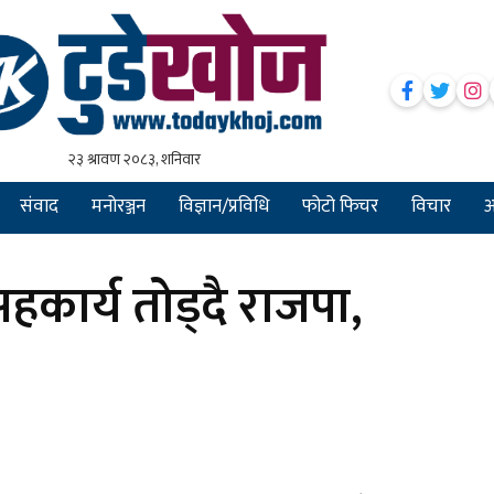
संवाद
मनोरञ्जन
विज्ञान/प्रविधि
फोटो फिचर
विचार
अन
कार्य तोड्दै राजपा,