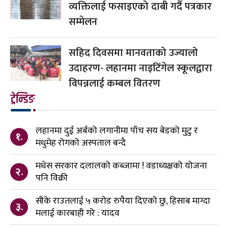
व्यक्तिलाई फसाइएको दाबी गर्दै पत्रकार
सम्मेलन
सहिद दिवसमा मानवताको उज्यालो
उदाहरण- लहानमा नाइटिंगेल स्कूलद्वारा
विपन्नलाई कम्बल वितरण
ट्रेन्डिङ
लहानमा दुई अर्बको लगानीमा पाँच सय बेडको मुटु र
१.
मधुमेह रोगको अस्पताल बन्दै
मधेस सरकार दलालको कब्जामा ! वडाध्यक्षको योजना
२.
पनि विक्री
सीके राउतलाई ५ करोड रुपैया दिएको छु, हिसाब माग्दा
३.
मलाई कारबाही गरे : यादव