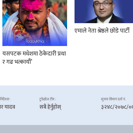
एमाले नेता श्रेष्ठले छोडे पार्टी
यसपटक मधेशमा ठेकेदारी प्रथा
र गढ भत्कायौं’
 निर्देशक:
टुडेखोज टीम :
सूचना विभाग दर्ता नं.
ार यादव
सबै हेर्नुहोस्
३२४८/२०७८/०