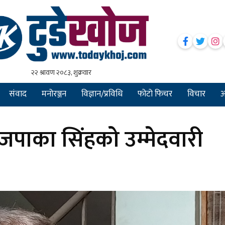
संवाद
मनोरञ्जन
विज्ञान/प्रविधि
फोटो फिचर
विचार
अन
 राजपाका सिंहको उम्मेदवारी