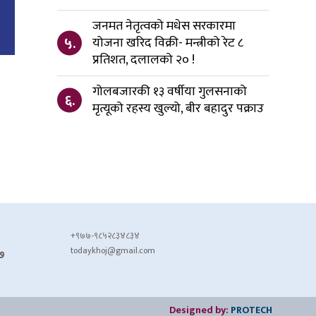
जनमत नेतृत्वको मधेस सरकारमा
५.
योजना खरिद विक्री- मन्त्रीको रेट ८
प्रतिशत, दलालको २० !
गोलबजारकी १३ वर्षीया गुलसनाको
६.
मृत्यूको रहस्य खुल्यो, बीर बहादुर पक्राउ
+९७७-९८५२८३४८३४
todaykhoj@gmail.com
७
Designed by:
PROTECH