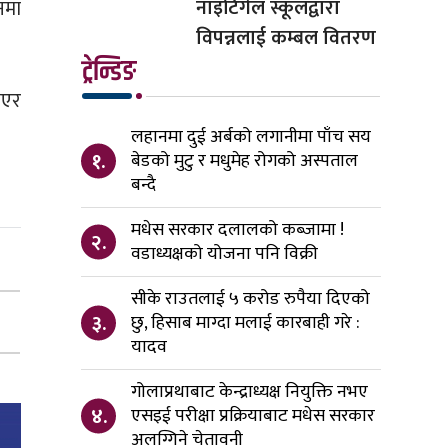
नाइटिंगेल स्कूलद्वारा
नमा
विपन्नलाई कम्बल वितरण
ट्रेन्डिङ
ाएर
लहानमा दुई अर्बको लगानीमा पाँच सय
१.
बेडको मुटु र मधुमेह रोगको अस्पताल
बन्दै
मधेस सरकार दलालको कब्जामा !
२.
वडाध्यक्षको योजना पनि विक्री
सीके राउतलाई ५ करोड रुपैया दिएको
३.
छु, हिसाब माग्दा मलाई कारबाही गरे :
यादव
गोलाप्रथाबाट केन्द्राध्यक्ष नियुक्ति नभए
४.
एसइई परीक्षा प्रक्रियाबाट मधेस सरकार
अलग्गिने चेतावनी