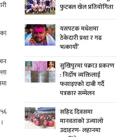
ारी
फुटबल खेल प्रतियोगिता
यसपटक मधेशमा
सका
ठेकेदारी प्रथा र गढ
भत्कायौं’
ाचन
सुखिपुरमा पक्राउ प्रकरण
्ला
: निर्दोष व्यक्तिलाई
नमा
फसाइएको दाबी गर्दै
पत्रकार सम्मेलन
०५६
सहिद दिवसमा
मानवताको उज्यालो
 ।
उदाहरण- लहानमा