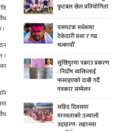
फुटबल खेल प्रतियोगिता
पछि
वैध
यसपटक मधेशमा
छ ।
ठेकेदारी प्रथा र गढ
भत्कायौं’
गठन
् ।
सुखिपुरमा पक्राउ प्रकरण
ेका
: निर्दोष व्यक्तिलाई
फसाइएको दाबी गर्दै
पत्रकार सम्मेलन
पनि
नमा
सहिद दिवसमा
वैध
मानवताको उज्यालो
उदाहरण- लहानमा