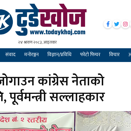
संवाद
मनोरञ्जन
विज्ञान/प्रविधि
फोटो फिचर
विचार
अन
जोगाउन कांग्रेस नेताको
 पूर्वमन्त्री सल्लाहकार