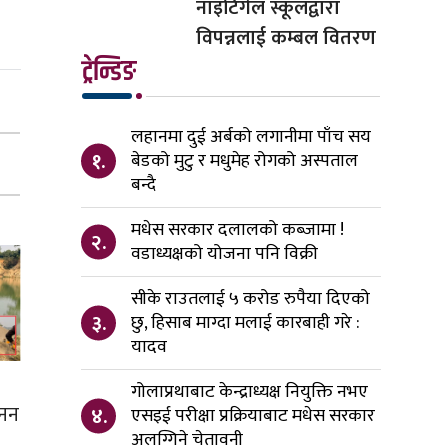
नाइटिंगेल स्कूलद्वारा
विपन्नलाई कम्बल वितरण
ट्रेन्डिङ
लहानमा दुई अर्बको लगानीमा पाँच सय
१.
बेडको मुटु र मधुमेह रोगको अस्पताल
बन्दै
मधेस सरकार दलालको कब्जामा !
२.
वडाध्यक्षको योजना पनि विक्री
सीके राउतलाई ५ करोड रुपैया दिएको
३.
छु, हिसाब माग्दा मलाई कारबाही गरे :
यादव
गोलाप्रथाबाट केन्द्राध्यक्ष नियुक्ति नभए
खनन
४.
एसइई परीक्षा प्रक्रियाबाट मधेस सरकार
अलग्गिने चेतावनी