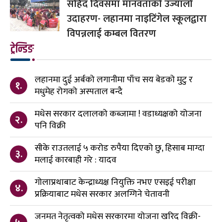
सहिद दिवसमा मानवताको उज्यालो
उदाहरण- लहानमा नाइटिंगेल स्कूलद्वारा
विपन्नलाई कम्बल वितरण
ट्रेन्डिङ
लहानमा दुई अर्बको लगानीमा पाँच सय बेडको मुटु र
१.
मधुमेह रोगको अस्पताल बन्दै
मधेस सरकार दलालको कब्जामा ! वडाध्यक्षको योजना
२.
पनि विक्री
सीके राउतलाई ५ करोड रुपैया दिएको छु, हिसाब माग्दा
३.
मलाई कारबाही गरे : यादव
गोलाप्रथाबाट केन्द्राध्यक्ष नियुक्ति नभए एसइई परीक्षा
४.
प्रक्रियाबाट मधेस सरकार अलग्गिने चेतावनी
जनमत नेतृत्वको मधेस सरकारमा योजना खरिद विक्री-