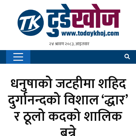
धनुषाको जटहीमा शहिद
दुर्गानन्दको विशाल ‘द्धार’
र ठूलो कदको शालिक
बन्ने