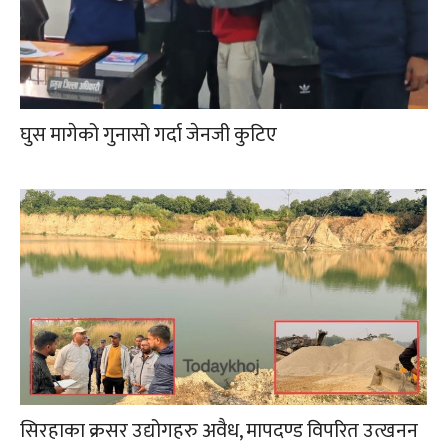
घुस मागेको गुनासो गर्दा जेनजी कुटिए
सिरहाका क्रसर उद्योगहरु अवैध, मापदण्ड विपरित उत्खनन