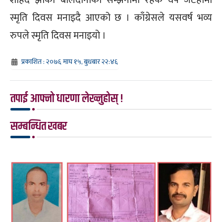
शहिद झाको बलिदानीको सम्झनामा रहेक वर्ष जटहीमा
स्मृति दिवस मनाइदै आएको छ । काँग्रेसले यसवर्ष भव्य
रुपले स्मृति दिवस मनाइयो ।
प्रकाशित : २०७६ माघ १५, बुधबार २२:४६
तपाई आफ्नो धारणा लेख्नुहोस् !
सम्बन्धित खबर