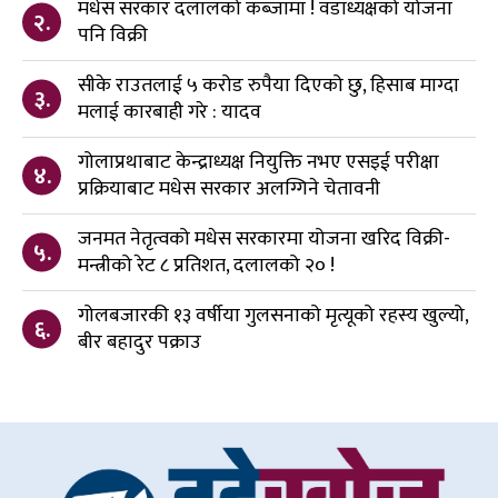
मधेस सरकार दलालको कब्जामा ! वडाध्यक्षको योजना
२.
पनि विक्री
सीके राउतलाई ५ करोड रुपैया दिएको छु, हिसाब माग्दा
३.
मलाई कारबाही गरे : यादव
गोलाप्रथाबाट केन्द्राध्यक्ष नियुक्ति नभए एसइई परीक्षा
४.
प्रक्रियाबाट मधेस सरकार अलग्गिने चेतावनी
जनमत नेतृत्वको मधेस सरकारमा योजना खरिद विक्री-
५.
मन्त्रीको रेट ८ प्रतिशत, दलालको २० !
गोलबजारकी १३ वर्षीया गुलसनाको मृत्यूको रहस्य खुल्यो,
६.
बीर बहादुर पक्राउ