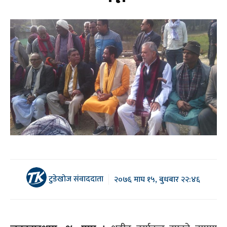
टुडेखोज संवाददाता
२०७६ माघ १५, बुधबार २२:४६