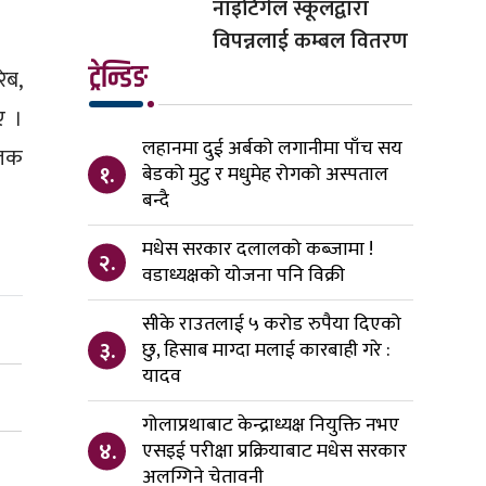
नाइटिंगेल स्कूलद्वारा
विपन्नलाई कम्बल वितरण
ट्रेन्डिङ
िब,
ए ।
लहानमा दुई अर्बको लगानीमा पाँच सय
रजक
१.
बेडको मुटु र मधुमेह रोगको अस्पताल
बन्दै
मधेस सरकार दलालको कब्जामा !
२.
वडाध्यक्षको योजना पनि विक्री
सीके राउतलाई ५ करोड रुपैया दिएको
३.
छु, हिसाब माग्दा मलाई कारबाही गरे :
यादव
गोलाप्रथाबाट केन्द्राध्यक्ष नियुक्ति नभए
४.
एसइई परीक्षा प्रक्रियाबाट मधेस सरकार
अलग्गिने चेतावनी