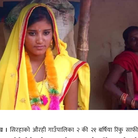
घ ।
सिरहाको औरही गाउँपालिका २ की २१ बर्षिया रिंकु साफ