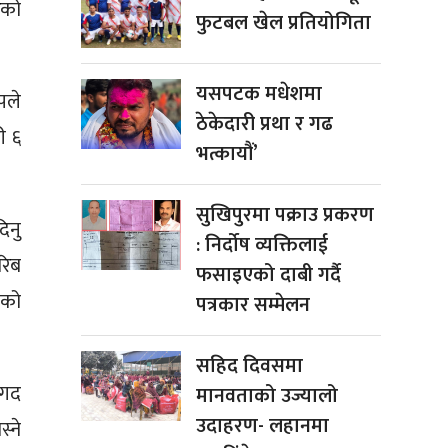
ेको
फुटबल खेल प्रतियोगिता
यसपटक मधेशमा
पले
ठेकेदारी प्रथा र गढ
ी ६
भत्कायौं’
सुखिपुरमा पक्राउ प्रकरण
िनु
: निर्दोष व्यक्तिलाई
रिब
फसाइएको दाबी गर्दै
ुको
पत्रकार सम्मेलन
सहिद दिवसमा
नगद
मानवताको उज्यालो
उदाहरण- लहानमा
्ने