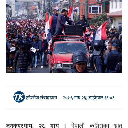
टुडेखोज संवाददाता
२०७६ माघ २६, आईतवार १६:०६
जनकपुरधाम, २६ माघ ।
नेपाली कांग्रेसका भ्रातृ