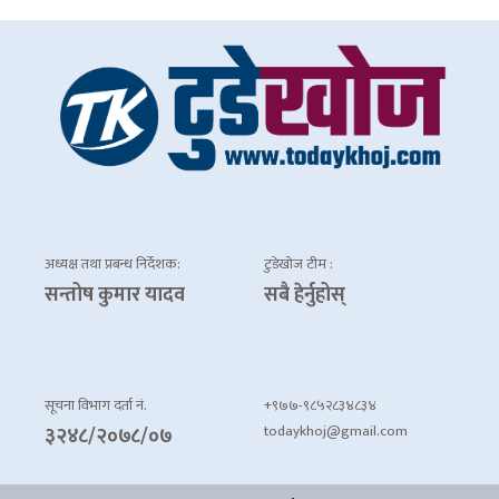
अध्यक्ष तथा प्रबन्ध निर्देशक:
टुडेखोज टीम :
सन्तोष कुमार यादव
सबै हेर्नुहोस्
सूचना विभाग दर्ता नं.
+९७७-९८५२८३४८३४
todaykhoj@gmail.com
३२४८/२०७८/०७