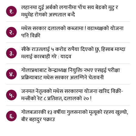
लहानमा दुई अर्बको लगानीमा पाँच सय बेडको मुटु र
१.
मधुमेह रोगको अस्पताल बन्दै
मधेस सरकार दलालको कब्जामा ! वडाध्यक्षको योजना
२.
पनि विक्री
सीके राउतलाई ५ करोड रुपैया दिएको छु, हिसाब माग्दा
३.
मलाई कारबाही गरे : यादव
गोलाप्रथाबाट केन्द्राध्यक्ष नियुक्ति नभए एसइई परीक्षा
४.
प्रक्रियाबाट मधेस सरकार अलग्गिने चेतावनी
जनमत नेतृत्वको मधेस सरकारमा योजना खरिद विक्री-
५.
मन्त्रीको रेट ८ प्रतिशत, दलालको २० !
गोलबजारकी १३ वर्षीया गुलसनाको मृत्यूको रहस्य खुल्यो,
६.
बीर बहादुर पक्राउ