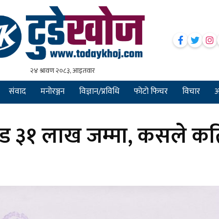
संवाद
मनोरञ्जन
विज्ञान/प्रविधि
फोटो फिचर
विचार
अन
ड ३१ लाख जम्मा, कसले कत