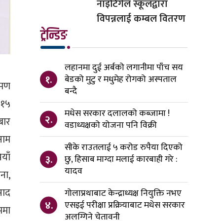
नाइटिंगेल स्कूलद्वारा
विपन्नलाई कम्बल वितरण
ट्रेन्डिङ
लहानमा दुई अर्बको लगानीमा पाँच सय
१.
बेडको मुटु र मधुमेह रोगको अस्पताल
रमण
बन्दै
 १५
मधेस सरकार दलालको कब्जामा !
२.
बार
वडाध्यक्षको योजना पनि विक्री
नाम
सीके राउतलाई ५ करोड रुपैया दिएको
याँ
३.
छु, हिसाब माग्दा मलाई कारबाही गरे :
यादव
ना,
साद
गोलाप्रथाबाट केन्द्राध्यक्ष नियुक्ति नभए
४.
एसइई परीक्षा प्रक्रियाबाट मधेस सरकार
ममा
अलग्गिने चेतावनी