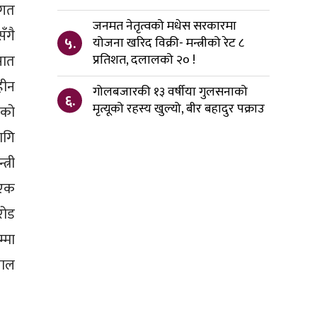
 गत
जनमत नेतृत्वको मधेस सरकारमा
ँगै
५.
योजना खरिद विक्री- मन्त्रीको रेट ८
सात
प्रतिशत, दलालको २० !
हीन
गोलबजारकी १३ वर्षीया गुलसनाको
६.
मृत्यूको रहस्य खुल्यो, बीर बहादुर पक्राउ
ेको
ागि
्री
 एक
रोड
्मा
पाल