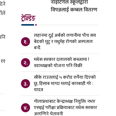
नाइटिंगेल स्कूलद्वारा
िने
विपन्नलाई कम्बल वितरण
ीले
ट्रेन्डिङ
लहानमा दुई अर्बको लगानीमा पाँच सय
पनि
१.
बेडको मुटु र मधुमेह रोगको अस्पताल
बन्दै
मधेस सरकार दलालको कब्जामा !
 ११
२.
वडाध्यक्षको योजना पनि विक्री
सीके राउतलाई ५ करोड रुपैया दिएको
३.
छु, हिसाब माग्दा मलाई कारबाही गरे :
यादव
गोलाप्रथाबाट केन्द्राध्यक्ष नियुक्ति नभए
४.
एसइई परीक्षा प्रक्रियाबाट मधेस सरकार
अलग्गिने चेतावनी