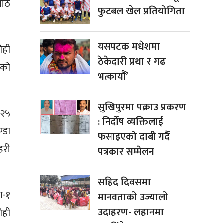
 आठ
फुटबल खेल प्रतियोगिता
यसपटक मधेशमा
ोही
ठेकेदारी प्रथा र गढ
लको
भत्कायौं’
सुखिपुरमा पक्राउ प्रकरण
 २५
: निर्दोष व्यक्तिलाई
्डा
फसाइएको दाबी गर्दै
हरी
पत्रकार सम्मेलन
सहिद दिवसमा
ा-१
मानवताको उज्यालो
उदाहरण- लहानमा
ोही