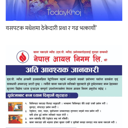
यसपटक मधेशमा ठेकेदारी प्रथा र गढ भत्कायौं’