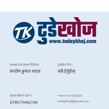
अध्यक्ष तथा प्रबन्ध निर्देशक:
टुडेखोज टीम :
सन्तोष कुमार यादव
सबै हेर्नुहोस्
सूचना विभाग दर्ता नं.
+९७७-९८५२८३४८३४
todaykhoj@gmail.com
३२४८/२०७८/०७