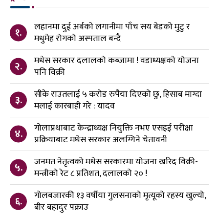
लहानमा दुई अर्बको लगानीमा पाँच सय बेडको मुटु र
१.
मधुमेह रोगको अस्पताल बन्दै
मधेस सरकार दलालको कब्जामा ! वडाध्यक्षको योजना
२.
पनि विक्री
सीके राउतलाई ५ करोड रुपैया दिएको छु, हिसाब माग्दा
३.
मलाई कारबाही गरे : यादव
गोलाप्रथाबाट केन्द्राध्यक्ष नियुक्ति नभए एसइई परीक्षा
४.
प्रक्रियाबाट मधेस सरकार अलग्गिने चेतावनी
जनमत नेतृत्वको मधेस सरकारमा योजना खरिद विक्री-
५.
मन्त्रीको रेट ८ प्रतिशत, दलालको २० !
गोलबजारकी १३ वर्षीया गुलसनाको मृत्यूको रहस्य खुल्यो,
६.
बीर बहादुर पक्राउ