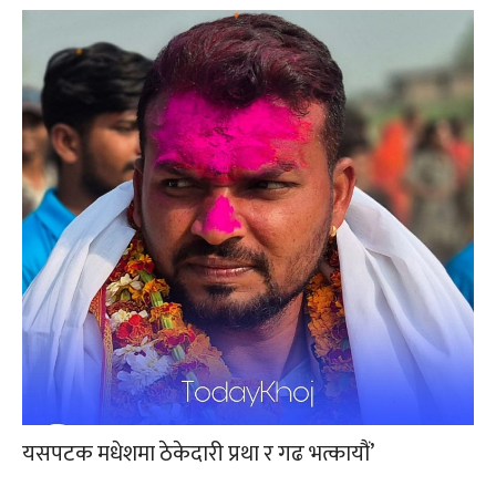
यसपटक मधेशमा ठेकेदारी प्रथा र गढ भत्कायौं’