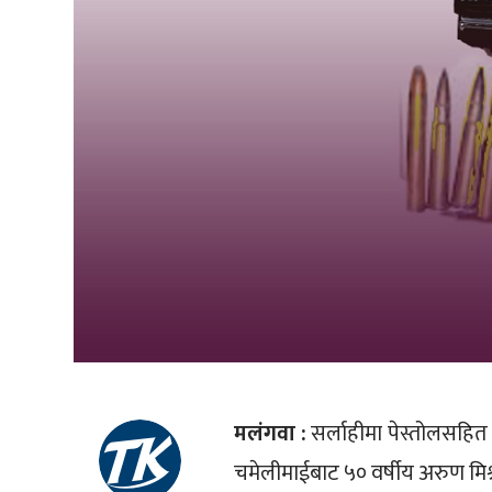
मलंगवा :
सर्लाहीमा पेस्तोलसहि
चमेलीमाईबाट ५० वर्षीय अरुण मिश्