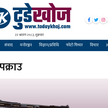
संवाद
मनोरञ्जन
विज्ञान/प्रविधि
फोटो फिचर
विचार
अन
पक्राउ