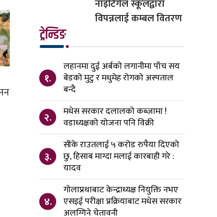
नाइटिंगेल स्कूलद्वारा
विपन्नलाई कम्बल वितरण
ट्रेन्डिङ
लहानमा दुई अर्बको लगानीमा पाँच सय
१.
बेडको मुटु र मधुमेह रोगको अस्पताल
बन्दै
खनन
मधेस सरकार दलालको कब्जामा !
२.
वडाध्यक्षको योजना पनि विक्री
सीके राउतलाई ५ करोड रुपैया दिएको
३.
छु, हिसाब माग्दा मलाई कारबाही गरे :
यादव
गोलाप्रथाबाट केन्द्राध्यक्ष नियुक्ति नभए
४.
एसइई परीक्षा प्रक्रियाबाट मधेस सरकार
अलग्गिने चेतावनी