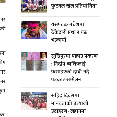
फुटबल खेल प्रतियोगिता
ेनर
यसपटक मधेशमा
ँको
ठेकेदारी प्रथा र गढ
भत्कायौं’
हमा
सुखिपुरमा पक्राउ प्रकरण
योग
: निर्दोष व्यक्तिलाई
फसाइएको दाबी गर्दै
सार
पत्रकार सम्मेलन
ेनर
कृत
सहिद दिवसमा
मानवताको उज्यालो
उदाहरण- लहानमा
ेका