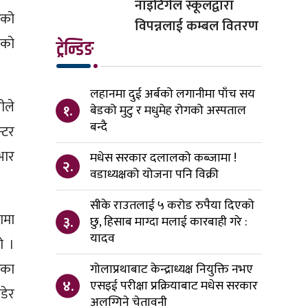
नाइटिंगेल स्कूलद्वारा
ेको
विपन्नलाई कम्बल वितरण
सको
ट्रेन्डिङ
लहानमा दुई अर्बको लगानीमा पाँच सय
ीले
१.
बेडको मुटु र मधुमेह रोगको अस्पताल
बन्दै
्टर
भार
मधेस सरकार दलालको कब्जामा !
२.
वडाध्यक्षको योजना पनि विक्री
सीके राउतलाई ५ करोड रुपैया दिएको
ामा
३.
छु, हिसाब माग्दा मलाई कारबाही गरे :
यादव
ो ।
ेका
गोलाप्रथाबाट केन्द्राध्यक्ष नियुक्ति नभए
४.
एसइई परीक्षा प्रक्रियाबाट मधेस सरकार
डेर
अलग्गिने चेतावनी