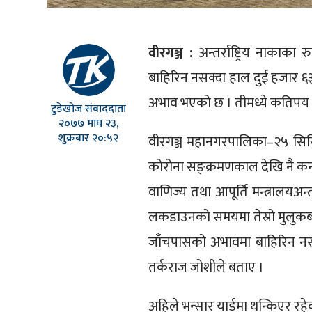
वीरगञ्ज :
अन्तर्राष्ट्रिय नाकाक
बाहिरिन नसक्दा हाल दुई हजार ६३९ 
अभाव भएको छ । तीमध्ये कतिपय 
टुडेखोज संवाददाता
२०७७ माघ २३,
शुक्रबार २०:५२
वीरगञ्ज महानगरपालिका–२५ सिर्स
कोरोना सङ्क्रमणकाल देखि नै कन्
वाणिज्य तथा आपूर्ति मन्त्रालय
लकडाउनको समयमा तेस्रो मुलुकबा
जाँचपासको अभावमा बाहिरिन नसक्
तर्कराज जोशीले बताए ।
अहिले भन्सार यार्डमा थन्किएर रहेक