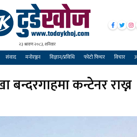
संवाद
मनोरञ्जन
विज्ञान/प्रविधि
फोटो फिचर
विचार
अन
खा बन्दरगाहमा कन्टेनर राख्न