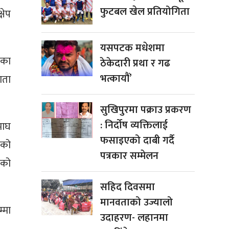
फुटबल खेल प्रतियोगिता
षेप
यसपटक मधेशमा
ेका
ठेकेदारी प्रथा र गढ
भत्कायौं’
ाता
सुखिपुरमा पक्राउ प्रकरण
: निर्दोष व्यक्तिलाई
माघ
फसाइएको दाबी गर्दै
एको
पत्रकार सम्मेलन
ुको
सहिद दिवसमा
मानवताको उज्यालो
्मा
उदाहरण- लहानमा