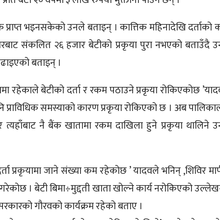
रति बेटी २० वर्षमा ३ लाख रुपैया भुक्तानी पाउने छन् ।
क प्राप्त भइनसकेको उनले बताइन् । कात्तिक महिनादेखि दर्ताको 
रबाट संकलित २६ हजार बेटीको प्रकृया पुरा नभएको बताउँदै उ
बढाइएको बताइन् ।
ामा रहेकाले बेटीको दर्ता र रकम पठाउने प्रकृया रोकिएकोछ ’याद
हेपनि प्राविधिक समस्याको कारण प्रकृया रोकिएको छ । अब पालिका
 त्यहाँबाट नै बैंक खातामा रकम दाखिला हुने प्रकृया थालिने उ
दर्ता प्रकृयामा जाने संख्या कम रहेकोछ ’ यादवले भनिन् ,शिविर मार
गरेकोछ । बेटी बिमा÷मुद्दती खाता खोल्ने कार्य नरोकिएको उल्लेखगर
ेश सरकारको गौरवको कार्यक्रम रहेको बताए ।