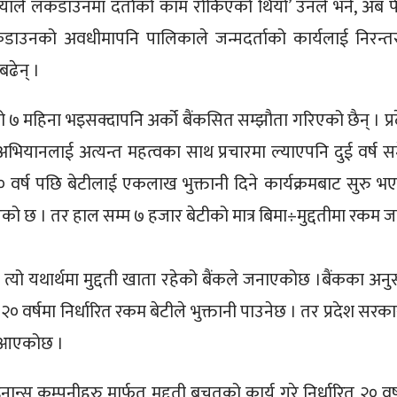
याले लकडाउनमा दर्ताको काम रोकिएको थियो’ उनले भने, अब फ
डाउनको अवधीमापनि पालिकाले जन्मदर्ताको कार्यलाई निरन्त
बढेन् ।
को ७ महिना भइसक्दापनि अर्को बैंकसित सम्झौता गरिएको छैन् । प्र
भियानलाई अत्यन्त महत्वका साथ प्रचारमा ल्याएपनि दुई वर्ष स
 वर्ष पछि बेटीलाई एकलाख भुक्तानी दिने कार्यक्रमबाट सुरु भ
छ । तर हाल सम्म ७ हजार बेटीको मात्र बिमा÷मुद्दतीमा रकम जम
 त्यो यथार्थमा मुद्दती खाता रहेको बैंकले जनाएकोछ ।बैंकका अनु
२० वर्षमा निर्धारित रकम बेटीले भुक्तानी पाउनेछ । तर प्रदेश सरका
दै आएकोछ ।
ाइनान्स कम्पनीहरु मार्फत मुद्दती बचतको कार्य गरे निर्धारित २० वर