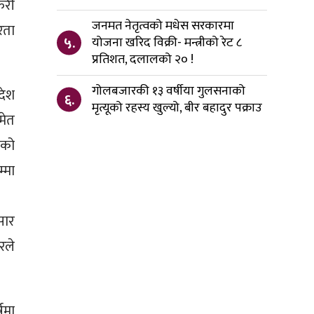
ेरी
जनमत नेतृत्वको मधेस सरकारमा
रता
५.
योजना खरिद विक्री- मन्त्रीको रेट ८
प्रतिशत, दलालको २० !
गोलबजारकी १३ वर्षीया गुलसनाको
देश
६.
मृत्यूको रहस्य खुल्यो, बीर बहादुर पक्राउ
मेत
एको
्मा
सार
रले
्षमा