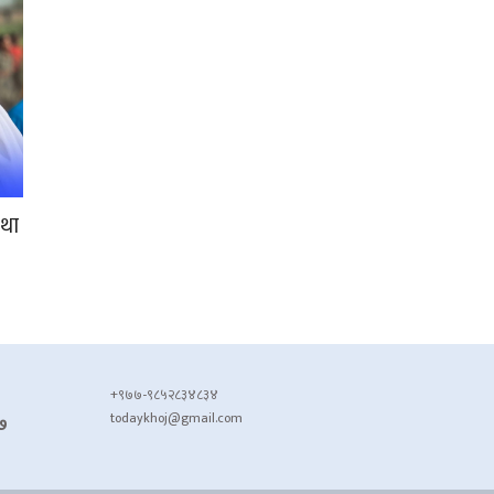
रथा
+९७७-९८५२८३४८३४
todaykhoj@gmail.com
७