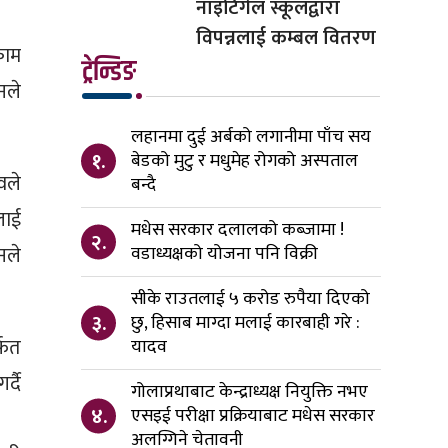
नाइटिंगेल स्कूलद्वारा
विपन्नलाई कम्बल वितरण
काम
ट्रेन्डिङ
नले
लहानमा दुई अर्बको लगानीमा पाँच सय
१.
बेडको मुटु र मधुमेह रोगको अस्पताल
वले
बन्दै
लाई
मधेस सरकार दलालको कब्जामा !
२.
नले
वडाध्यक्षको योजना पनि विक्री
सीके राउतलाई ५ करोड रुपैया दिएको
३.
छु, हिसाब माग्दा मलाई कारबाही गरे :
्फत
यादव
्दै
गोलाप्रथाबाट केन्द्राध्यक्ष नियुक्ति नभए
४.
एसइई परीक्षा प्रक्रियाबाट मधेस सरकार
अलग्गिने चेतावनी