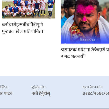
कर्मचारीहरूबीच मैत्रीपूर्ण
फुटबल खेल प्रतियोगिता
यसपटक मधेशमा ठेकेदारी प्
र गढ भत्कायौं’
 निर्देशक:
टुडेखोज टीम :
सूचना विभाग दर्ता नं.
ार यादव
सबै हेर्नुहोस्
३२४८/२०७८/०