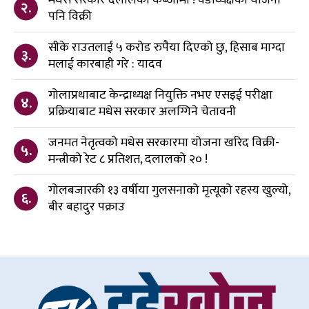
२.
पनि विक्री
सीके राउतलाई ५ करोड रुपैया दिएको छु, हिसाब माग्दा
३.
मलाई कारबाही गरे : यादव
गोलाप्रथाबाट केन्द्राध्यक्ष नियुक्ति नभए एसइई परीक्षा
४.
प्रक्रियाबाट मधेस सरकार अलग्गिने चेतावनी
जनमत नेतृत्वको मधेस सरकारमा योजना खरिद विक्री-
५.
मन्त्रीको रेट ८ प्रतिशत, दलालको २० !
गोलबजारकी १३ वर्षीया गुलसनाको मृत्यूको रहस्य खुल्यो,
६.
बीर बहादुर पक्राउ