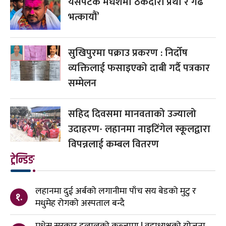
यसपटक मधेशमा ठेकेदारी प्रथा र गढ
भत्कायौं’
सुखिपुरमा पक्राउ प्रकरण : निर्दोष
व्यक्तिलाई फसाइएको दाबी गर्दै पत्रकार
सम्मेलन
सहिद दिवसमा मानवताको उज्यालो
उदाहरण- लहानमा नाइटिंगेल स्कूलद्वारा
विपन्नलाई कम्बल वितरण
ट्रेन्डिङ
लहानमा दुई अर्बको लगानीमा पाँच सय बेडको मुटु र
१.
मधुमेह रोगको अस्पताल बन्दै
मधेस सरकार दलालको कब्जामा ! वडाध्यक्षको योजना