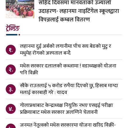
सहिद दिवसमा मानवताको उज्यालो
उदाहरण- लहानमा नाइटिंगेल स्कूलद्वारा
विपन्नलाई कम्बल वितरण
ट्रेन्डिङ
लहानमा दुई अर्बको लगानीमा पाँच सय बेडको मुटु र
१.
मधुमेह रोगको अस्पताल बन्दै
मधेस सरकार दलालको कब्जामा ! वडाध्यक्षको योजना
२.
पनि विक्री
सीके राउतलाई ५ करोड रुपैया दिएको छु, हिसाब माग्दा
३.
मलाई कारबाही गरे : यादव
गोलाप्रथाबाट केन्द्राध्यक्ष नियुक्ति नभए एसइई परीक्षा
४.
प्रक्रियाबाट मधेस सरकार अलग्गिने चेतावनी
जनमत नेतृत्वको मधेस सरकारमा योजना खरिद विक्री-