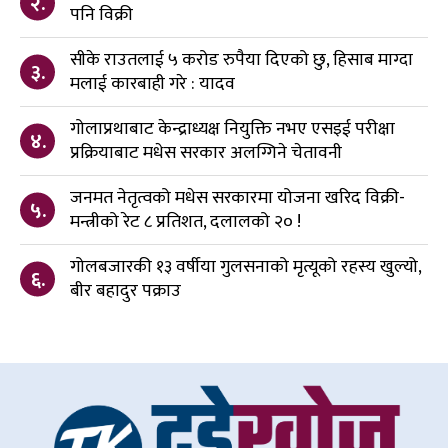
२.
पनि विक्री
सीके राउतलाई ५ करोड रुपैया दिएको छु, हिसाब माग्दा
३.
मलाई कारबाही गरे : यादव
गोलाप्रथाबाट केन्द्राध्यक्ष नियुक्ति नभए एसइई परीक्षा
४.
प्रक्रियाबाट मधेस सरकार अलग्गिने चेतावनी
जनमत नेतृत्वको मधेस सरकारमा योजना खरिद विक्री-
५.
मन्त्रीको रेट ८ प्रतिशत, दलालको २० !
गोलबजारकी १३ वर्षीया गुलसनाको मृत्यूको रहस्य खुल्यो,
६.
बीर बहादुर पक्राउ