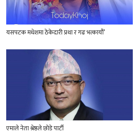
यसपटक मधेशमा ठेकेदारी प्रथा र गढ भत्कायौं’
एमाले नेता श्रेष्ठले छोडे पार्टी