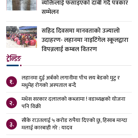
व्यक्तिलाई फसाइएको दाबी गर्दै पत्रकार
सम्मेलन
सहिद दिवसमा मानवताको उज्यालो
उदाहरण- लहानमा नाइटिंगेल स्कूलद्वारा
विपन्नलाई कम्बल वितरण
ट्रेन्डिङ
लहानमा दुई अर्बको लगानीमा पाँच सय बेडको मुटु र
१.
मधुमेह रोगको अस्पताल बन्दै
मधेस सरकार दलालको कब्जामा ! वडाध्यक्षको योजना
२.
पनि विक्री
सीके राउतलाई ५ करोड रुपैया दिएको छु, हिसाब माग्दा
३.
मलाई कारबाही गरे : यादव