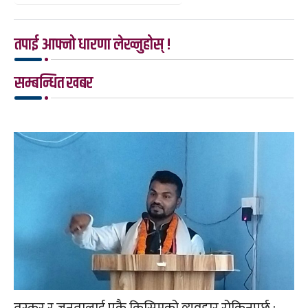
तपाई आफ्नो धारणा लेख्नुहोस् !
सम्बन्धित खबर
तस्कर र जनतालाई एकै किसिमको व्यवहार रोकिनुपर्छ :