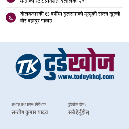
मन्त्रीको रेट ८ प्रतिशत, दलालको २० !
गोलबजारकी १३ वर्षीया गुलसनाको मृत्यूको रहस्य खुल्यो,
६.
बीर बहादुर पक्राउ
अध्यक्ष तथा प्रबन्ध निर्देशक:
टुडेखोज टीम :
सन्तोष कुमार यादव
सबै हेर्नुहोस्