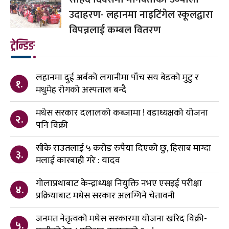
उदाहरण- लहानमा नाइटिंगेल स्कूलद्वारा
विपन्नलाई कम्बल वितरण
ट्रेन्डिङ
लहानमा दुई अर्बको लगानीमा पाँच सय बेडको मुटु र
१.
मधुमेह रोगको अस्पताल बन्दै
मधेस सरकार दलालको कब्जामा ! वडाध्यक्षको योजना
२.
पनि विक्री
सीके राउतलाई ५ करोड रुपैया दिएको छु, हिसाब माग्दा
३.
मलाई कारबाही गरे : यादव
गोलाप्रथाबाट केन्द्राध्यक्ष नियुक्ति नभए एसइई परीक्षा
४.
प्रक्रियाबाट मधेस सरकार अलग्गिने चेतावनी
जनमत नेतृत्वको मधेस सरकारमा योजना खरिद विक्री-
५.