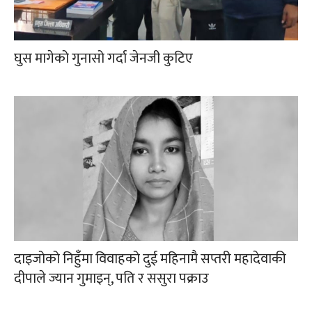
घुस मागेको गुनासो गर्दा जेनजी कुटिए
दाइजोको निहुँमा विवाहको दुई महिनामै सप्तरी महादेवाकी
दीपाले ज्यान गुमाइन्, पति र ससुरा पक्राउ