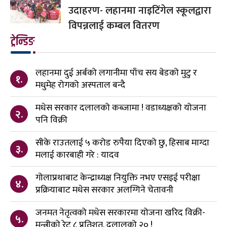
उदाहरण- लहानमा नाइटिंगेल स्कूलद्वारा
विपन्नलाई कम्बल वितरण
ट्रेन्डिङ
लहानमा दुई अर्बको लगानीमा पाँच सय बेडको मुटु र
१.
मधुमेह रोगको अस्पताल बन्दै
मधेस सरकार दलालको कब्जामा ! वडाध्यक्षको योजना
२.
पनि विक्री
सीके राउतलाई ५ करोड रुपैया दिएको छु, हिसाब माग्दा
३.
मलाई कारबाही गरे : यादव
गोलाप्रथाबाट केन्द्राध्यक्ष नियुक्ति नभए एसइई परीक्षा
४.
प्रक्रियाबाट मधेस सरकार अलग्गिने चेतावनी
जनमत नेतृत्वको मधेस सरकारमा योजना खरिद विक्री-
५.
मन्त्रीको रेट ८ प्रतिशत, दलालको २० !