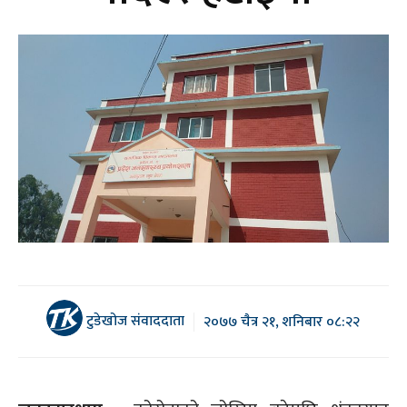
टुडेखोज संवाददाता
२०७७ चैत्र २१, शनिबार ०८:२२