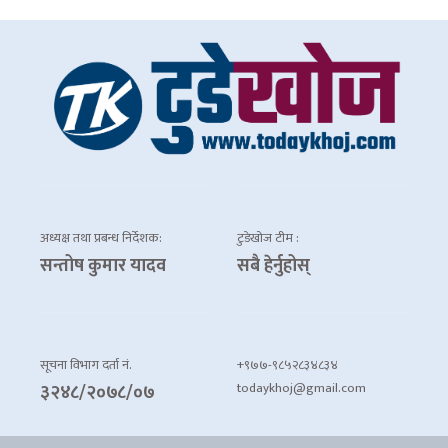
अध्यक्ष तथा प्रबन्ध निर्देशक:
टुडेखोज टीम :
सन्तोष कुमार यादव
सबै हेर्नुहोस्
सूचना विभाग दर्ता नं.
+९७७-९८५२८३४८३४
todaykhoj@gmail.com
३२४८/२०७८/०७