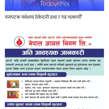
यसपटक मधेशमा ठेकेदारी प्रथा र गढ भत्कायौं’