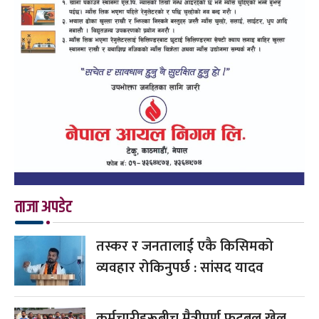
ताजा अपडेट
तस्कर र जनतालाई एकै किसिमको
व्यवहार रोकिनुपर्छ : सांसद यादव
कर्मचारीहरूबीच मैत्रीपूर्ण फुटबल खेल