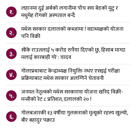
लहानमा दुई अर्बको लगानीमा पाँच सय बेडको मुटु र
१.
मधुमेह रोगको अस्पताल बन्दै
मधेस सरकार दलालको कब्जामा ! वडाध्यक्षको योजना
२.
पनि विक्री
सीके राउतलाई ५ करोड रुपैया दिएको छु, हिसाब माग्दा
३.
मलाई कारबाही गरे : यादव
गोलाप्रथाबाट केन्द्राध्यक्ष नियुक्ति नभए एसइई परीक्षा
४.
प्रक्रियाबाट मधेस सरकार अलग्गिने चेतावनी
जनमत नेतृत्वको मधेस सरकारमा योजना खरिद विक्री-
५.
मन्त्रीको रेट ८ प्रतिशत, दलालको २० !
गोलबजारकी १३ वर्षीया गुलसनाको मृत्यूको रहस्य खुल्यो,
६.
बीर बहादुर पक्राउ