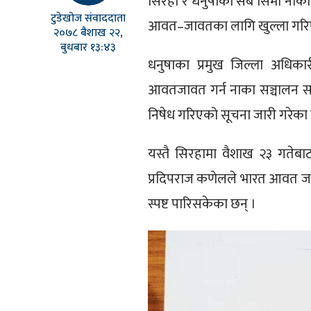
सिरहा र धनुषाका सबै सिमा नाक
टुडेखोज संवाददाता
आवत–जावतका लागि खुल्ला गरिएक
२०७८ बैशाख २२,
बुधबार १३:४३
धनुषाका प्रमुख जिल्ला अधिकारी
आवतजावत गर्न नाका सञ्चालन सम्
निषेध गरिएको सूचना जारी गरेका 
यस्तै सिरहामा वैशाख २३ गतेबाट 
प्रदिपराज कणेलले भारत आवत जाव
स्पष्ट पारिसकेका छन् ।