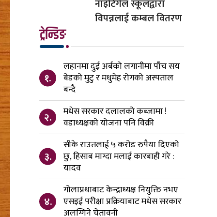
नाइटिंगेल स्कूलद्वारा
विपन्नलाई कम्बल वितरण
ट्रेन्डिङ
लहानमा दुई अर्बको लगानीमा पाँच सय
१.
बेडको मुटु र मधुमेह रोगको अस्पताल
बन्दै
मधेस सरकार दलालको कब्जामा !
२.
वडाध्यक्षको योजना पनि विक्री
सीके राउतलाई ५ करोड रुपैया दिएको
३.
छु, हिसाब माग्दा मलाई कारबाही गरे :
यादव
गोलाप्रथाबाट केन्द्राध्यक्ष नियुक्ति नभए
४.
एसइई परीक्षा प्रक्रियाबाट मधेस सरकार
अलग्गिने चेतावनी