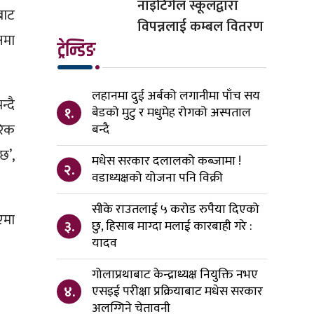
नाइटिंगेल स्कूलद्वारा
बाट
विपन्नलाई कम्बल वितरण
षमा
ट्रेन्डिङ
लहानमा दुई अर्बको लगानीमा पाँच सय
्दै
१.
बेडको मुटु र मधुमेह रोगको अस्पताल
रिक
बन्दै
छ’,
मधेस सरकार दलालको कब्जामा !
२.
वडाध्यक्षको योजना पनि विक्री
सीके राउतलाई ५ करोड रुपैया दिएको
एमा
३.
छु, हिसाब माग्दा मलाई कारबाही गरे :
यादव
गोलाप्रथाबाट केन्द्राध्यक्ष नियुक्ति नभए
४.
एसइई परीक्षा प्रक्रियाबाट मधेस सरकार
अलग्गिने चेतावनी