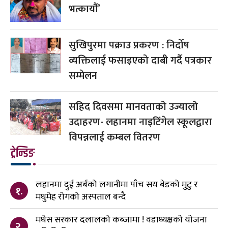
भत्कायौं’
सुखिपुरमा पक्राउ प्रकरण : निर्दोष
व्यक्तिलाई फसाइएको दाबी गर्दै पत्रकार
सम्मेलन
सहिद दिवसमा मानवताको उज्यालो
उदाहरण- लहानमा नाइटिंगेल स्कूलद्वारा
विपन्नलाई कम्बल वितरण
ट्रेन्डिङ
लहानमा दुई अर्बको लगानीमा पाँच सय बेडको मुटु र
१.
मधुमेह रोगको अस्पताल बन्दै
मधेस सरकार दलालको कब्जामा ! वडाध्यक्षको योजना
२.