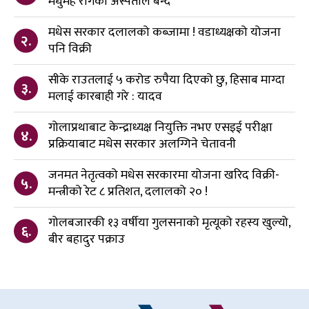
मधुमेह रोगको अस्पताल बन्दै
मधेस सरकार दलालको कब्जामा ! वडाध्यक्षको योजना
२.
पनि विक्री
सीके राउतलाई ५ करोड रुपैया दिएको छु, हिसाब माग्दा
३.
मलाई कारबाही गरे : यादव
गोलाप्रथाबाट केन्द्राध्यक्ष नियुक्ति नभए एसइई परीक्षा
४.
प्रक्रियाबाट मधेस सरकार अलग्गिने चेतावनी
जनमत नेतृत्वको मधेस सरकारमा योजना खरिद विक्री-
५.
मन्त्रीको रेट ८ प्रतिशत, दलालको २० !
गोलबजारकी १३ वर्षीया गुलसनाको मृत्यूको रहस्य खुल्यो,
६.
बीर बहादुर पक्राउ