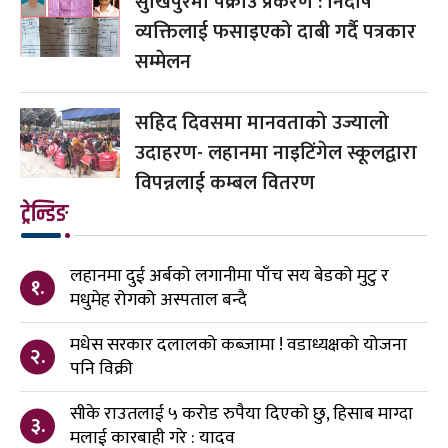
सुखिपुरमा पक्राउ प्रकरण : निर्दोष
व्यक्तिलाई फसाइएको दाबी गर्दै पत्रकार
सम्मेलन
सहिद दिवसमा मानवताको उज्यालो
उदाहरण- लहानमा नाइटिंगेल स्कूलद्वारा
विपन्नलाई कम्बल वितरण
ट्रेन्डिङ
लहानमा दुई अर्बको लगानीमा पाँच सय बेडको मुटु र
१.
मधुमेह रोगको अस्पताल बन्दै
मधेस सरकार दलालको कब्जामा ! वडाध्यक्षको योजना
२.
पनि विक्री
सीके राउतलाई ५ करोड रुपैया दिएको छु, हिसाब माग्दा
३.
मलाई कारबाही गरे : यादव